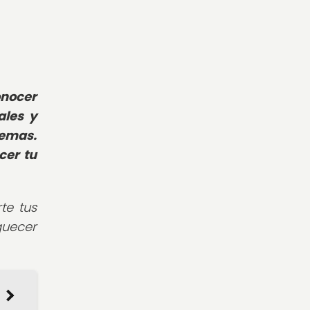
onocer
ales y
gemas.
cer tu
te tus
quecer