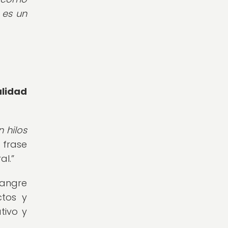
s es un
alidad
 hilos
 frase
al.
sangre
ctos y
tivo y