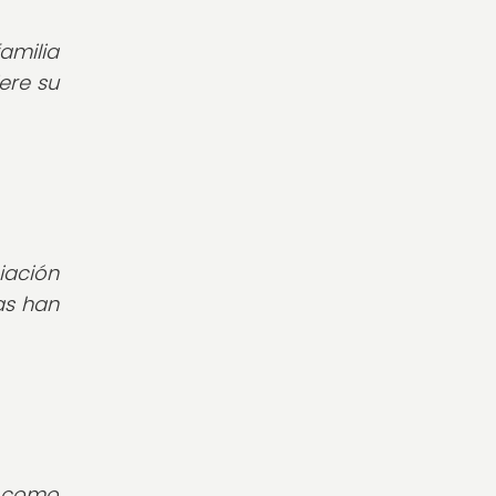
amilia
iere su
iación
as han
s como