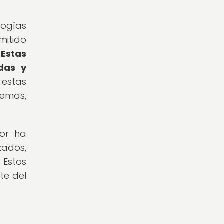
logías
mitido
.
Estas
das y
estas
gemas,
dor ha
zados,
 Estos
te del