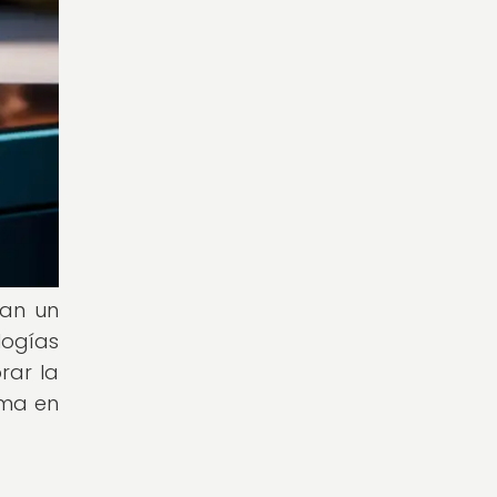
ñan un
logías
rar la
rma en