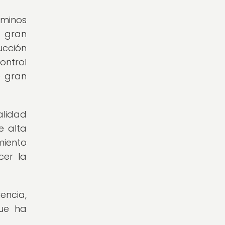
rminos
n gran
ucción
ontrol
e gran
alidad
e alta
miento
cer la
encia,
que ha