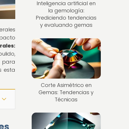
Inteligencia artificial en
la gemología:
Prediciendo tendencias
y evaluando gemas
erales
mpacto
ales:
ulido,
s para
s esta
Corte Asimétrico en
Gemas: Tendencias y
Técnicas
es