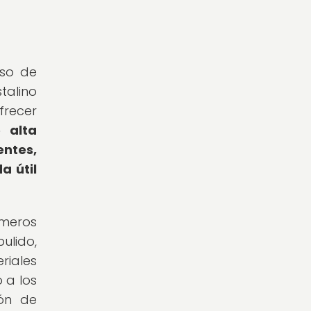
eso de
talino
frecer
 alta
entes,
a útil
meros
ulido,
riales
 a los
ión de