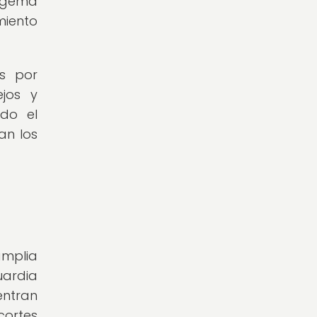
a gema
miento
s por
jos y
ado el
an los
amplia
uardia
entran
cortes