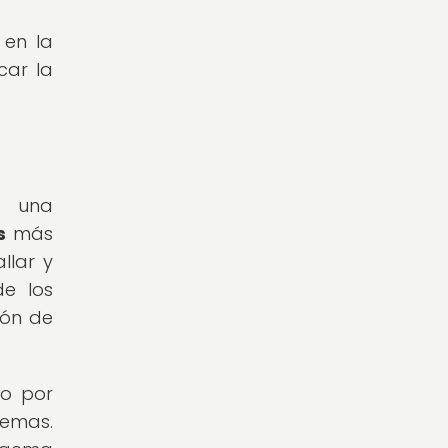
 en la
car la
o una
s
más
llar y
de los
ión de
do por
gemas.