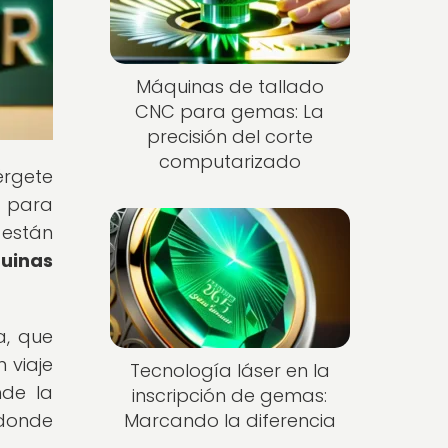
Máquinas de tallado
CNC para gemas: La
precisión del corte
computarizado
érgete
n para
 están
quinas
a, que
 viaje
Tecnología láser en la
nde la
inscripción de gemas:
Marcando la diferencia
 donde