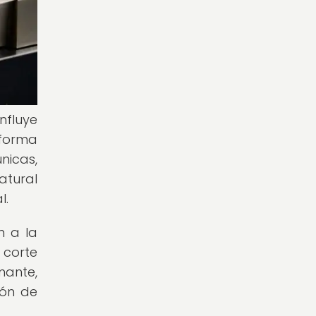
nfluye
 forma
nicas,
atural
l.
n a la
 corte
mante,
ión de