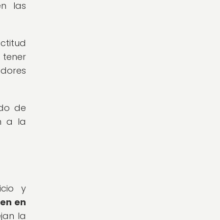
n las
ctitud
 tener
adores
ido de
n a la
icio y
ven en
jan la