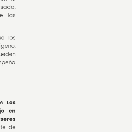
esada,
e las
e los
ígeno,
pueden
empeña
te.
Los
jo en
seres
rte de