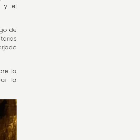
d y el
rgo de
torias
orjado
bre la
rar la