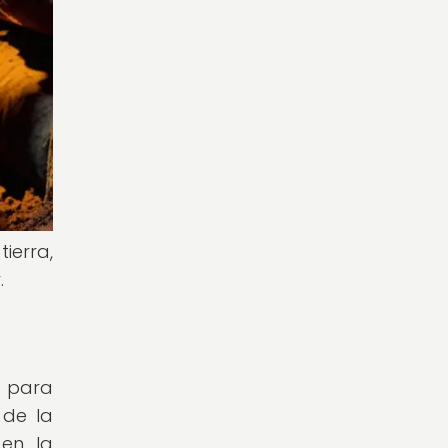
ierra,
.
s para
 de la
 en la