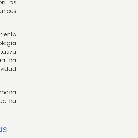
on las
vances
miento
ología
tativa
nea ha
ividad
humana
dad ha
as