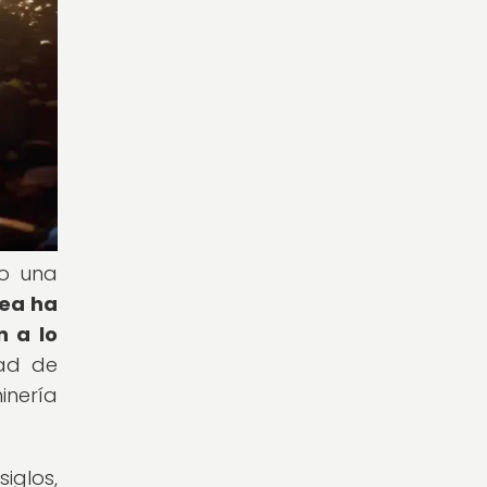
do una
nea ha
n a lo
ad de
inería
iglos,