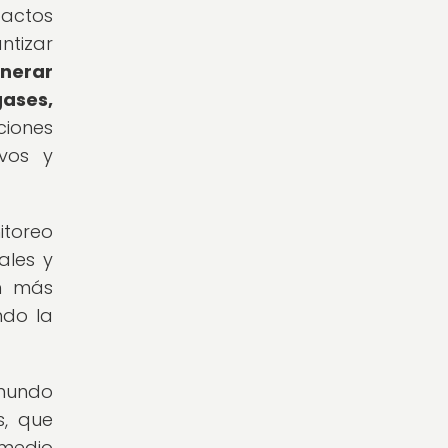
pactos
ntizar
nerar
gases,
iones
vos y
itoreo
ales y
ón más
ndo la
 mundo
s, que
medio