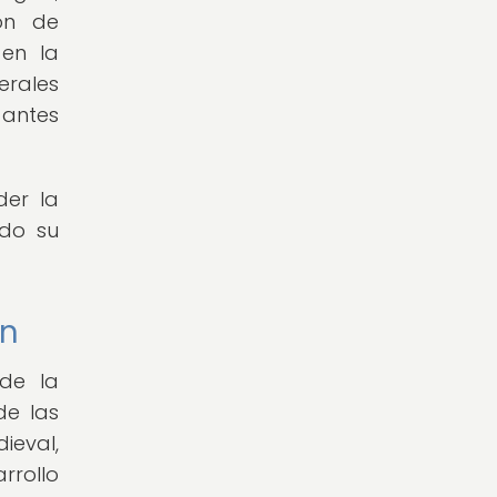
ión de
 en la
erales
 antes
der la
ado su
ón
 de la
de las
ieval,
rrollo