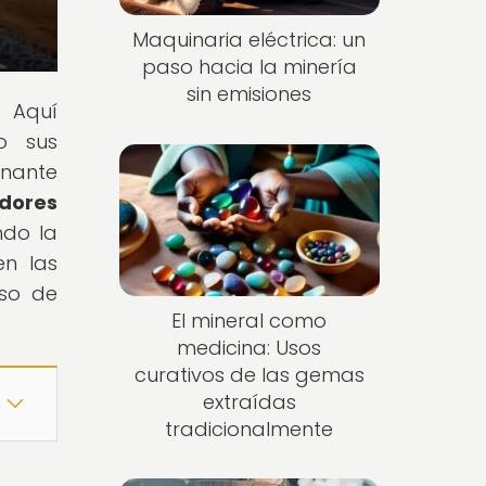
Maquinaria eléctrica: un
paso hacia la minería
sin emisiones
! Aquí
o sus
inante
adores
ndo la
en las
rso de
El mineral como
medicina: Usos
curativos de las gemas
extraídas
tradicionalmente