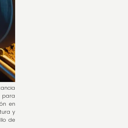
tancia
o para
ión en
tura y
llo de