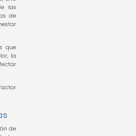
e las
gos de
nestar
as que
or, la
fectar
factor
as
ión de