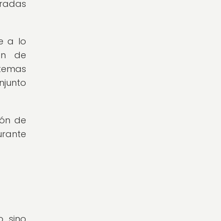
eradas
e a lo
ión de
stemas
njunto
ión de
urante
, sino