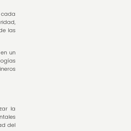
s cada
ridad,
de las
 en un
logías
ineros
zar la
ntales
ad del