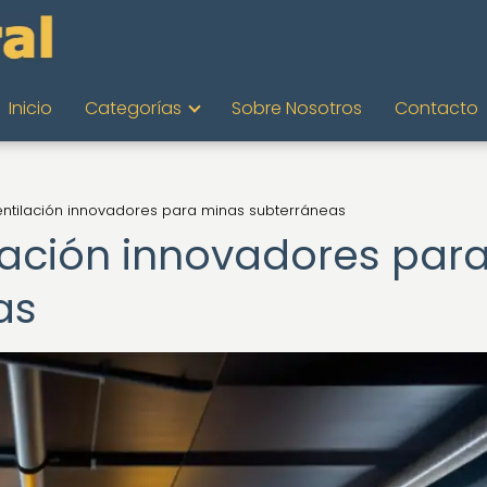
Inicio
Categorías
Sobre Nosotros
Contacto
ntilación innovadores para minas subterráneas
lación innovadores par
as