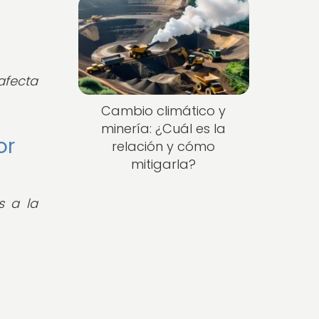
s
afecta
Cambio climático y
minería: ¿Cuál es la
or
relación y cómo
mitigarla?
s a la