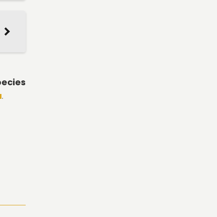
ecies
a
.