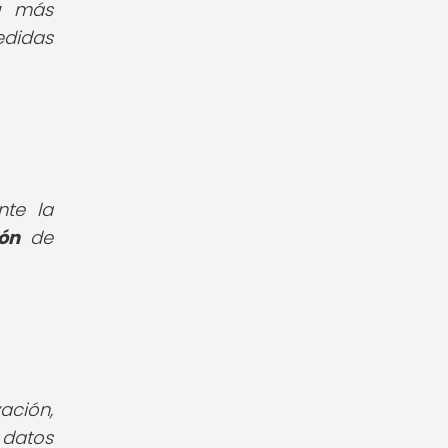
a
más
edidas
te la
ón
de
ación,
datos