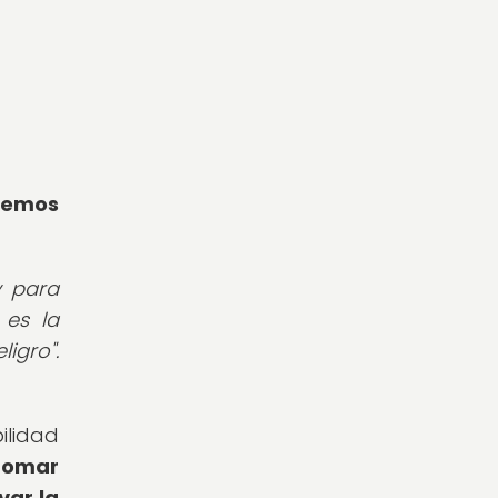
demos
y para
 es la
igro".
ilidad
tomar
var la