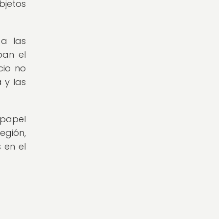
bjetos
 a las
ban el
cio no
 y las
papel
egión,
 en el
l