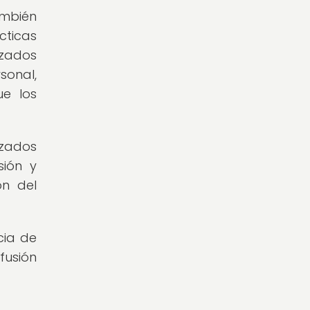
ambién
cticas
izados
sonal,
ue los
izados
sión y
ón del
cia de
fusión