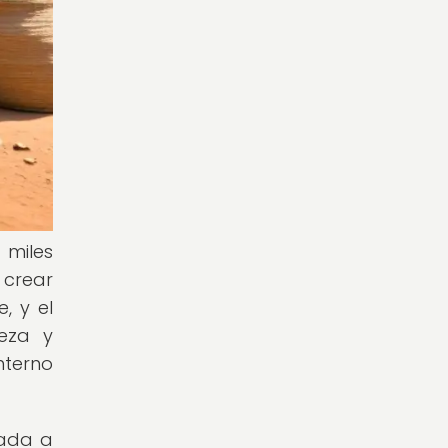
 miles
 crear
, y el
leza y
nterno
gada a