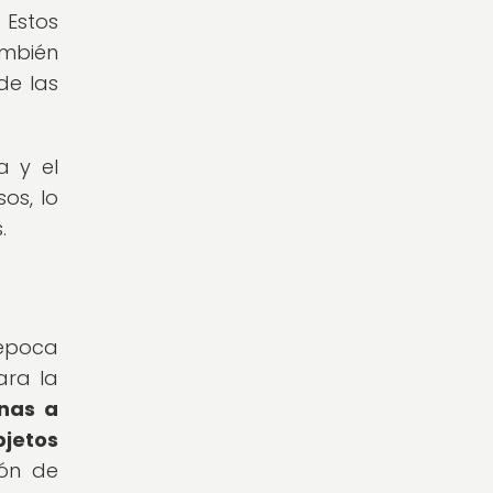
 Estos
ambién
de las
a y el
os, lo
.
época
ara la
nas a
bjetos
ión de