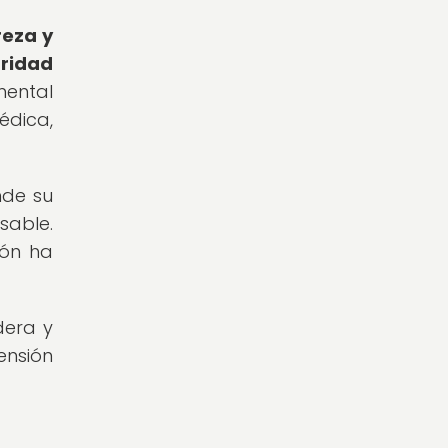
reza y
gridad
mental
édica,
nde su
sable.
dón ha
dera y
ensión