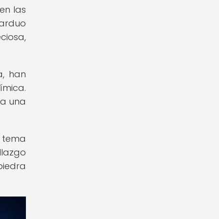
en las
 arduo
ciosa,
a, han
ímica.
sa una
n tema
llazgo
piedra