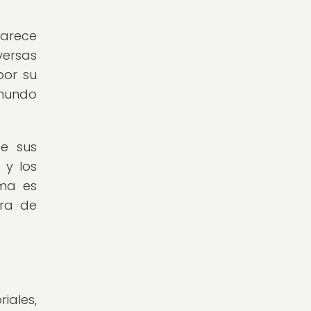
parece
versas
por su
 mundo
de sus
 y los
ema es
ura de
iales,