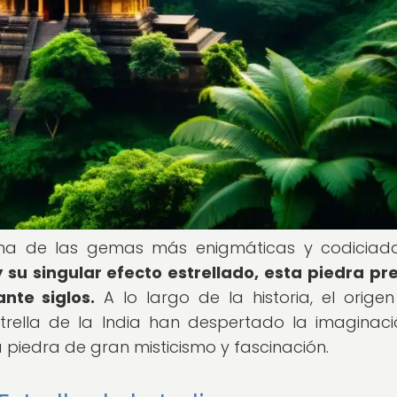
s una de las gemas más enigmáticas y codiciad
 su singular efecto estrellado, esta piedra pr
nte siglos.
A lo largo de la historia, el origen
trella de la India han despertado la imaginac
 piedra de gran misticismo y fascinación.