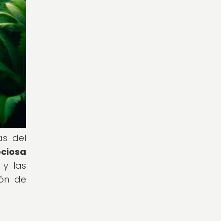
as del
eciosa
 y las
ión de