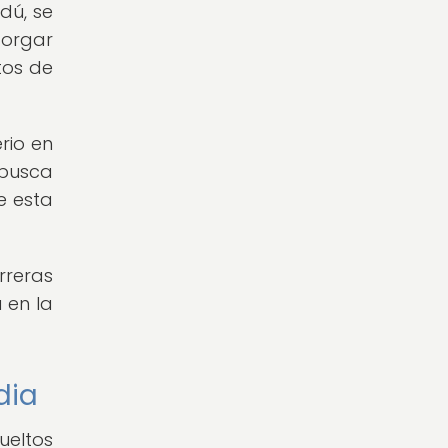
dú, se
torgar
tos de
rio en
 busca
e esta
rreras
 en la
dia
ueltos