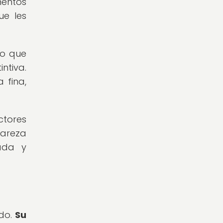
mentos
ue les
lo que
ntiva.
 fina,
ctores
rareza
ada y
ndo.
Su