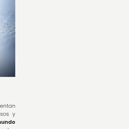
sentan
nsos y
 mundo