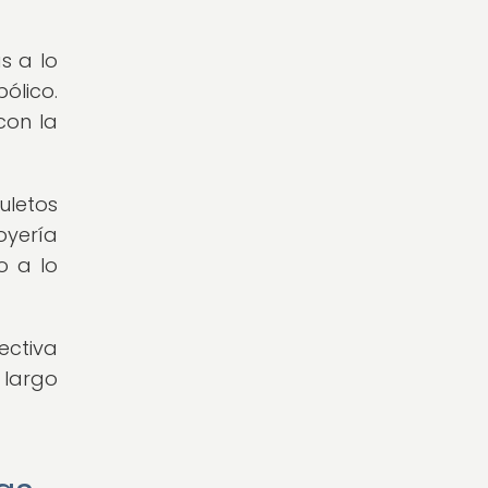
s a lo
ólico.
con la
uletos
oyería
o a lo
ectiva
 largo