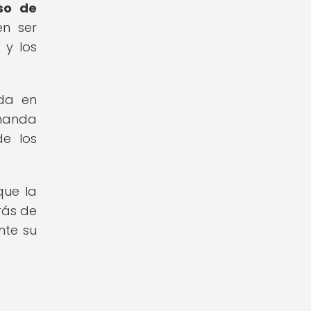
so de
n ser
 y los
ada en
manda
de los
que la
rás de
nte su