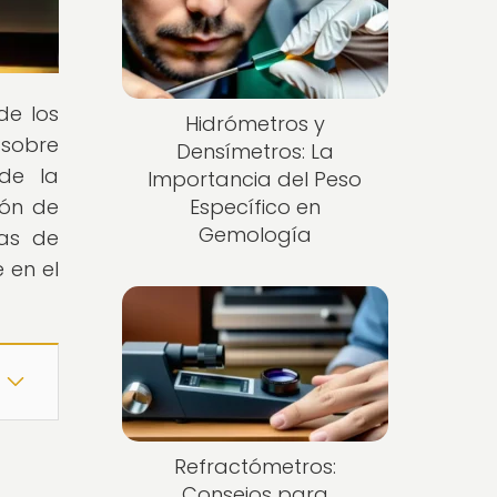
de los
Hidrómetros y
 sobre
Densímetros: La
 de la
Importancia del Peso
ión de
Específico en
Gemología
mas de
 en el
Refractómetros:
Consejos para