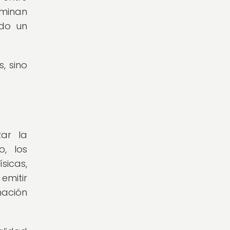
iminan
ndo un
, sino
zar la
o, los
sicas,
emitir
mación