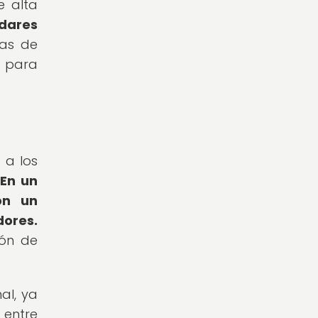
e alta
dares
mas de
a para
 a los
.
En un
on un
dores.
ión de
al, ya
 entre