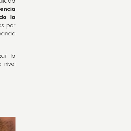
alidad
rencia
do la
os por
onando
zar la
 nivel