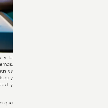
a y la
emas,
mas es
icas y
idad y
ya que