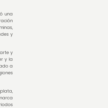
jó una
ración
minas,
ades y
arte y
r y la
rado a
giones
plata,
marca
riodos