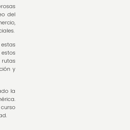
rosas
eo del
ercio,
iales.
 estas
 estos
 rutas
ción y
ado la
érica.
 curso
ad.