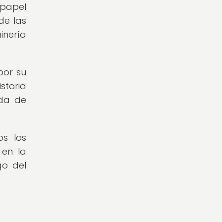
 papel
de las
inería
por su
storia
nda de
os los
 en la
go del