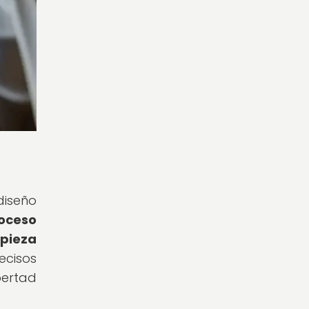
iseño
roceso
 pieza
ecisos
bertad