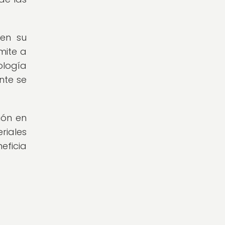
 en su
mite a
ología
nte se
ión en
riales
eficia