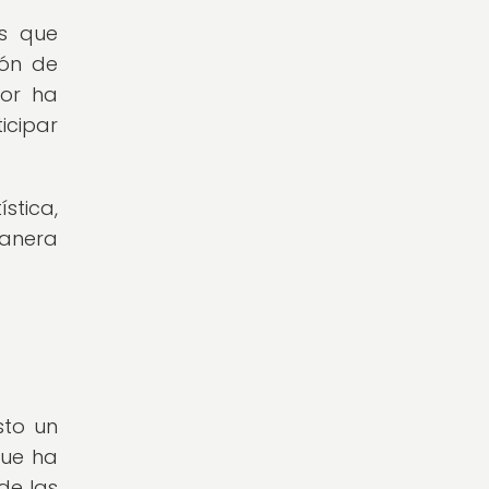
os que
ión de
dor ha
icipar
stica,
manera
sto un
que ha
de las