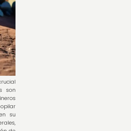
rucial
os son
ineros
opilar
 en su
rales,
ión de