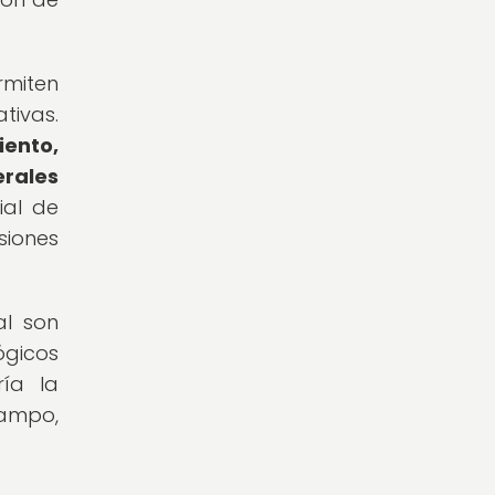
rmiten
tivas.
iento,
rales
ial de
siones
al son
ógicos
ría la
campo,