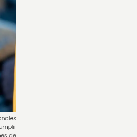
onales
umplir
nes de