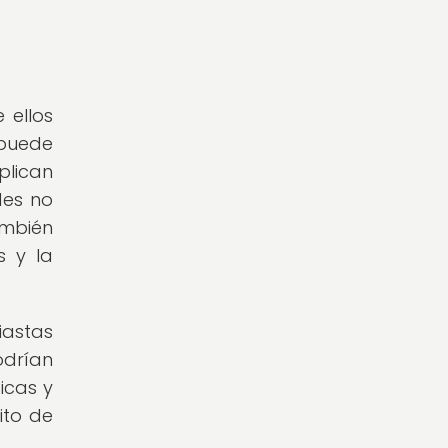
 ellos
 puede
plican
des no
ambién
s y la
iastas
odrían
icas y
ito de