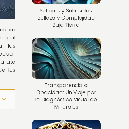
Sulfuros y Sulfosales:
Belleza y Complejidad
Bajo Tierra
scubre
ncipal
ra las
oducir
párate
de los
Transparencia a
Opacidad: Un Viaje por
la Diagnóstico Visual de
Minerales