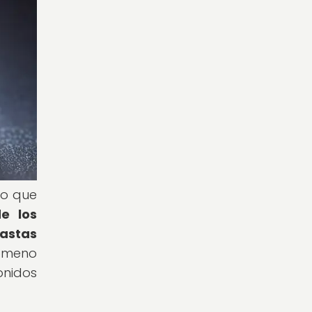
lo que
e los
iastas
nómeno
onidos