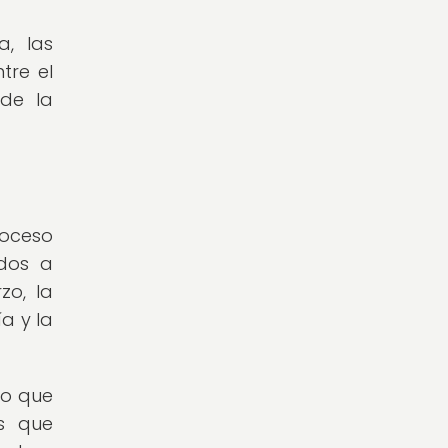
, las
tre el
de la
roceso
idos a
zo, la
ía y la
lo que
s que