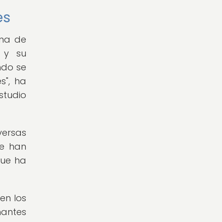
es
ama de
a y su
ndo se
s", ha
studio
versas
se han
que ha
en los
nantes