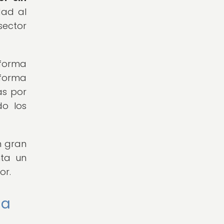
dad al
sector
forma
 forma
as por
do los
n gran
nta un
or.
 a