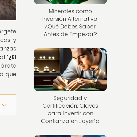
Minerales como
Inversión Alternativa:
¿Qué Debes Saber
érgete
Antes de Empezar?
icas y
nanzas
al "
¿El
párate
lo que
Seguridad y
Certificación: Claves
para Invertir con
Confianza en Joyería