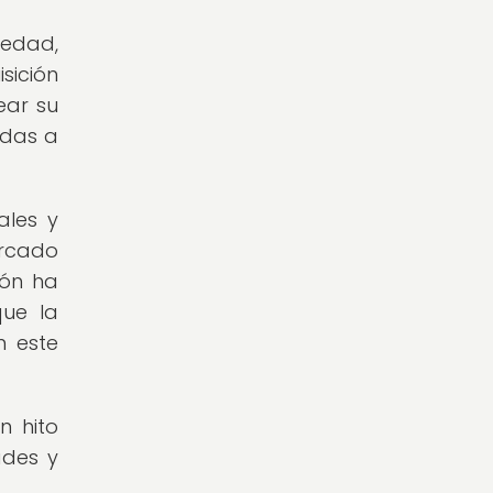
üedad,
sición
ear su
adas a
ales y
ercado
ión ha
que la
n este
n hito
ades y