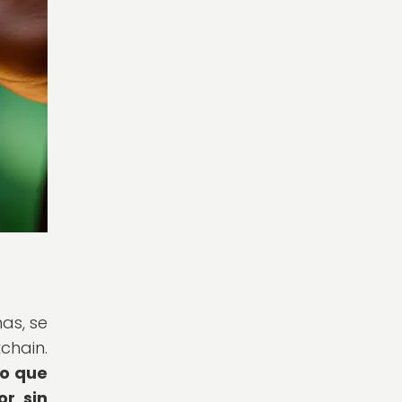
as, se
chain.
lo que
or sin