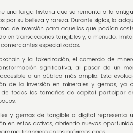
ne una larga historia que se remonta a la antig
 por su belleza y rareza. Durante siglos, la adqui
rma de inversión para aquellos que podían cost
do en transacciones tangibles y, a menudo, limit
y comerciantes especializados.
kchain y la tokenización, el comercio de miner
nsformación significativa, al pasar de un m
al accesible a un público más amplio. Esta evoluc
n de la inversión en minerales y gemas, ya 
s de todos los tamaños de capital participar e
pocos.
les y gemas de tangible a digital representa u
ersión en estos activos, abriendo nuevas oportunid
norama financiero en los próximos años.