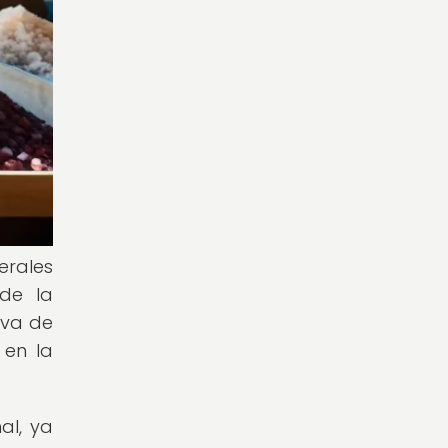
erales
de la
iva de
 en la
al, ya