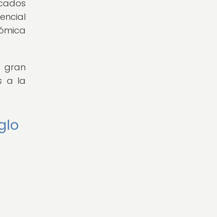
cados
encial
nómica
e gran
s a la
glo