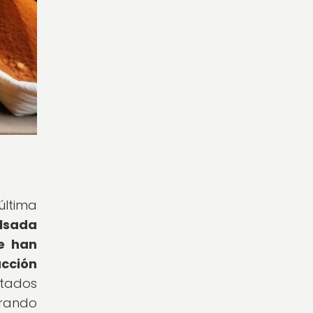
última
lsada
ue han
cción
stados
rando