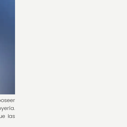
poseer
yería.
ue las