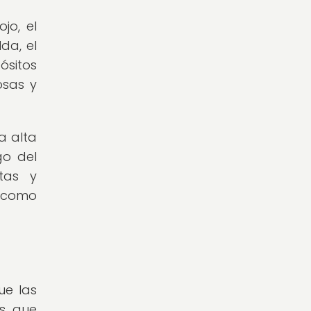
jo, el
da, el
ósitos
osas y
a alta
go del
tas y
n como
ue las
as que