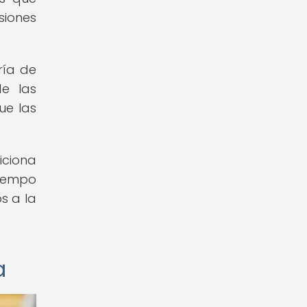
siones
ría de
de las
ue las
iciona
tiempo
s a la
a