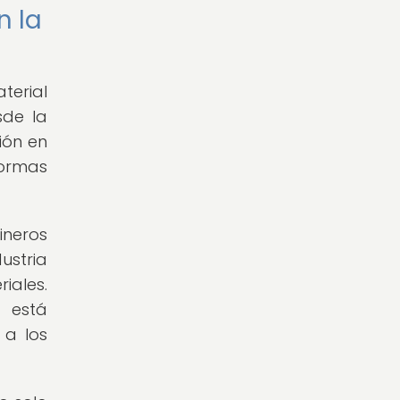
n la
terial
sde la
ión en
formas
ineros
ustria
iales.
a está
 a los