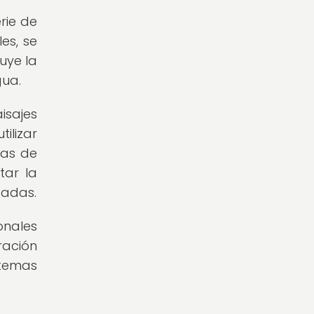
rie de
es, se
uye la
gua.
isajes
ilizar
ras de
tar la
cadas.
onales
ración
stemas