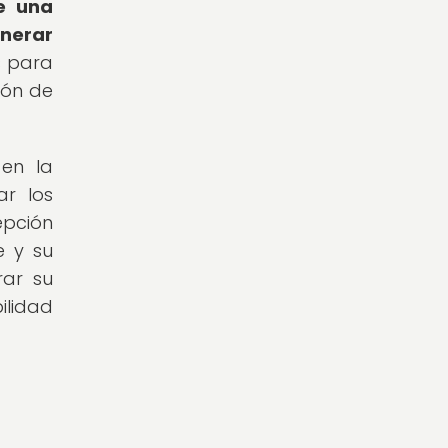
ce una
nerar
s para
ión de
 en la
ar los
epción
e y su
rar su
ilidad