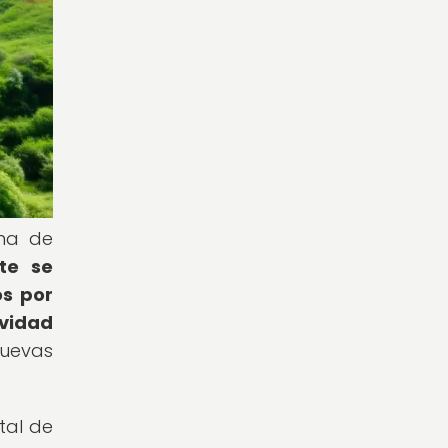
ema de
te se
s por
ividad
nuevas
tal de