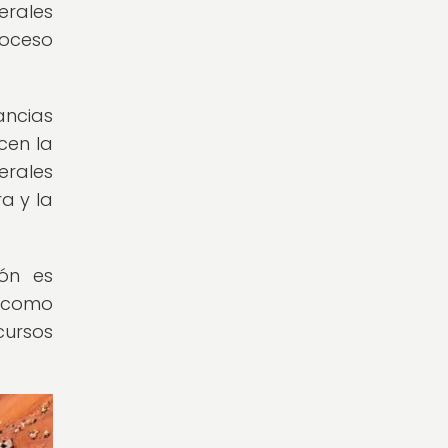
erales
roceso
ancias
cen la
erales
a y la
ón es
í como
cursos