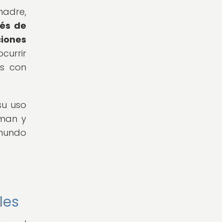
madre,
vés de
ciones
currir
es con
su uso
rman y
 mundo
les