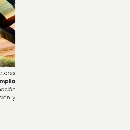
ctores
mplia
mación
ción y