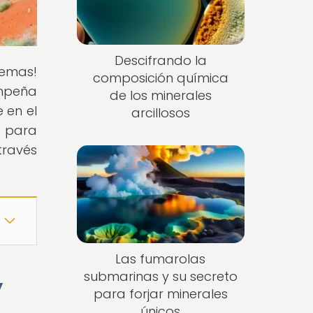
Descifrando la
gemas!
composición química
empeña
de los minerales
 en el
arcillosos
" para
través
Las fumarolas
submarinas y su secreto
y
para forjar minerales
únicos