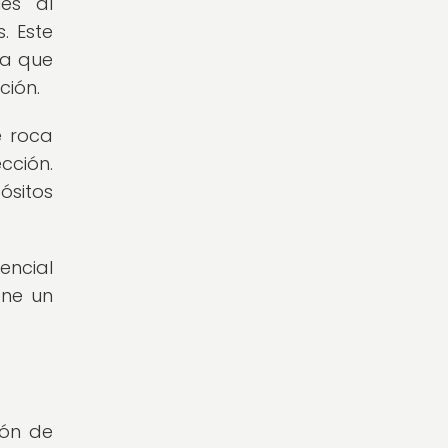
es al
. Este
ya que
ción.
e roca
cción.
ósitos
encial
ene un
ión de