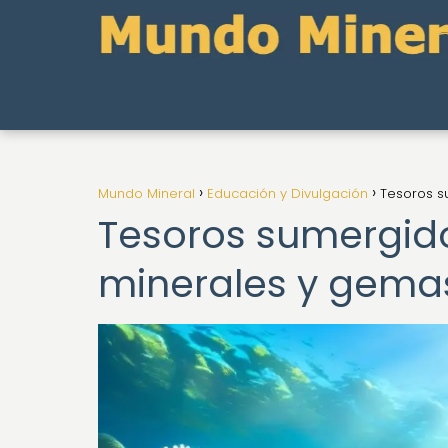
Mundo Mineral
Educación y Divulgación
Tesoros s
Tesoros sumergido
minerales y gema