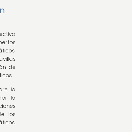
en
ectiva
pertos
ticos,
illas
ión de
icos.
bre la
er la
ciones
le los
ticos,