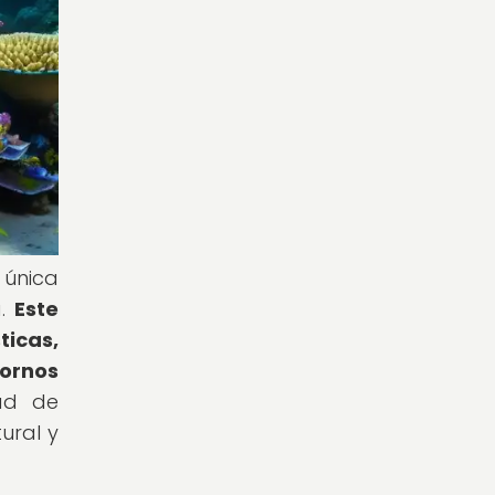
 única
a.
Este
icas,
tornos
dad de
ural y