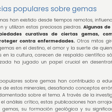
ncias populares sobre gemas
mas han existido desde tiempos remotos, influen
 y utilizan estas preciosas piedras.
Algunas de
opiedades curativas de ciertas gemas, co
proteger contra enfermedades.
Otros mitos gi
gemas en el destino, el amor y la suerte de quien
 en la cultura, carecen de respaldo científico sól
lizada ha jugado un papel crucial en desentra
s populares sobre gemas han contribuido a edu
a de estos minerales, desafiando conceptos erró
damentada sobre el tema. A través de la investi
 el análisis crítico, estas publicaciones han arroj
s gemas, su formación geológica y su signific