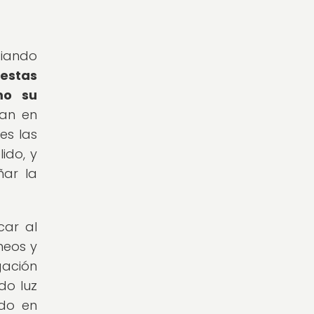
ciando
 estas
mo su
ran en
es las
ido, y
ñar la
car al
neos y
gación
ado luz
ado en