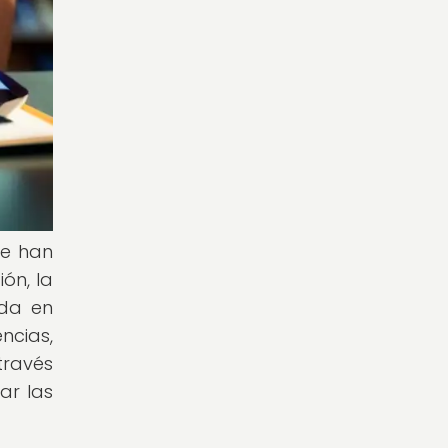
ue han
ón, la
ada en
ncias,
través
ar las