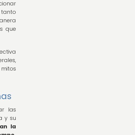
cionar
 tanto
manera
es que
ectiva
rales,
 mitos
mas
ar las
a y su
lan la
empo,