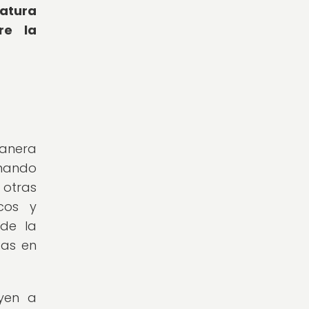
ratura
re la
manera
nando
 otras
icos y
 de la
das en
uyen a