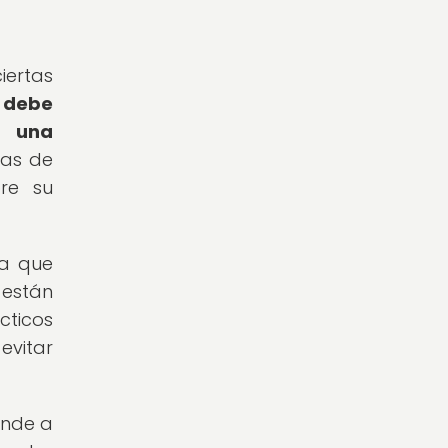
ertas
, debe
n una
sas de
bre su
ya que
 están
cticos
evitar
inde a