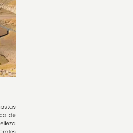
iastas
sca de
elleza
erales