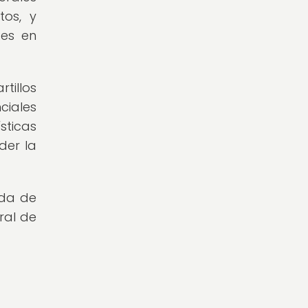
tos, y
tes en
tillos
ciales
sticas
der la
eda de
ral de