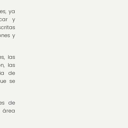
es, ya
car y
critas
ones y
s, las
n, las
cia de
que se
es de
n área