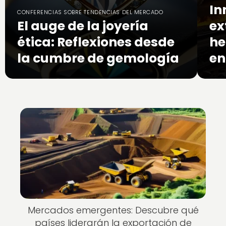
In
CONFERENCIAS SOBRE TENDENCIAS DEL MERCADO
El auge de la joyería
ex
ética: Reflexiones desde
he
la cumbre de gemología
en
Mercados emergentes: Descubre qué
países liderarán la exportación de